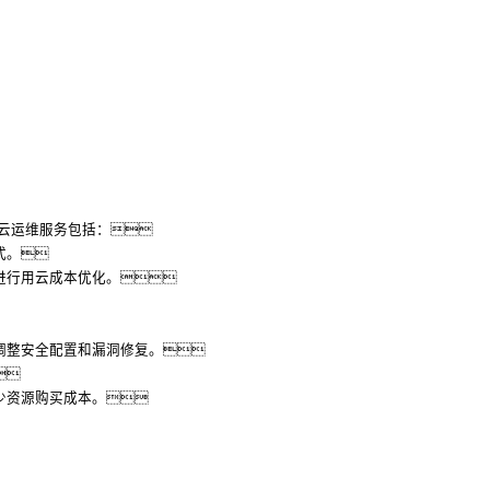
云运维服务包括：
式。
进行用云成本优化。
调整安全配置和漏洞修复。

少资源购买成本。