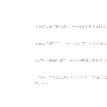
客户价值
成本节省：
资源购买成本节省25%，资源消耗下降30
安全加固：
提高系统的安全性，减少安全风险和漏洞
运维效率：
通过优化和策略调整，提高运维效率，
服务更新：
年处理工单数量3000+，补丁更新服务
力。