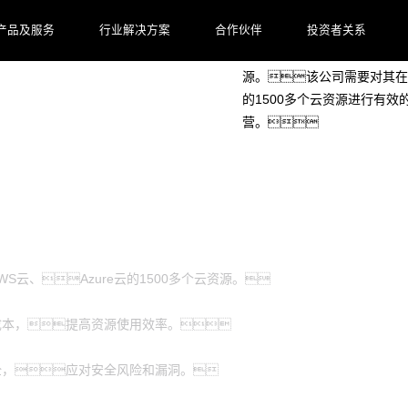
客户档案
产品及服务
行业解决方案
合作伙伴
投资者关系
客户是一家海外知名的汽车公
源。该公司需要对其在阿
的1500多个云资源进行有
营。
S云、Azure云的1500多个云资源。
成本，提高资源使用效率。
全，应对安全风险和漏洞。