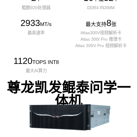
鲲鹏920处理器
DDR4 RDIMM
2933
8
MT/s
最大支持
张
最高速率
Atlas300V视频解析卡
Atlas 300I Pro 推理卡
Atlas 300V Pro 视频解析卡
1120
TOPS INT8
最大AI算力
尊龙凯发鲲泰问学一
体机