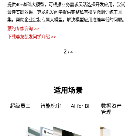
算力
提供40+基础大模型，可根据业务需求灵活选择开发应用，尝试
尊
类
最佳实践效果。尊龙凯发问学提供完整私有模型微调训练工具
化
集，帮助企业定制专属大模型，解决模型应用准确率低的问题。
安
预约专家咨询 >>
预约
下载尊龙凯发问学介绍 >>
下
2
/
4
适用场景
超级员工
智能标审
AI for BI
数据资产
管理