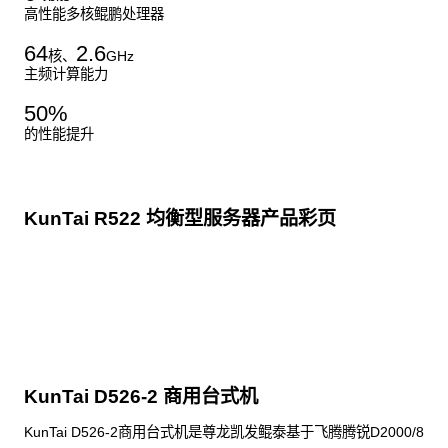
高性能多核鲲鹏处理器
64
2.6
核、
GHz
主频计算能力
50
%
的性能提升
KunTai R522 均衡型服务器产品彩页
点击下载
KunTai D526-2 商用台式机
KunTai D526-2商用台式机是尊龙凯发鲲泰基于飞腾腾锐D2000/8