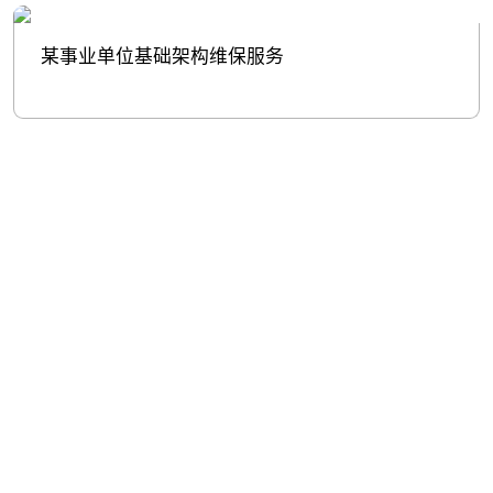
某事业单位基础架构维保服务
股票代
码：000034.SZ
尊龙凯发控股
尊龙凯发信息
尊龙凯发问学
尊龙凯发鲲泰
尊龙凯发云科
尊龙凯发商桥
山石网科
高科数聚
GoPomelo