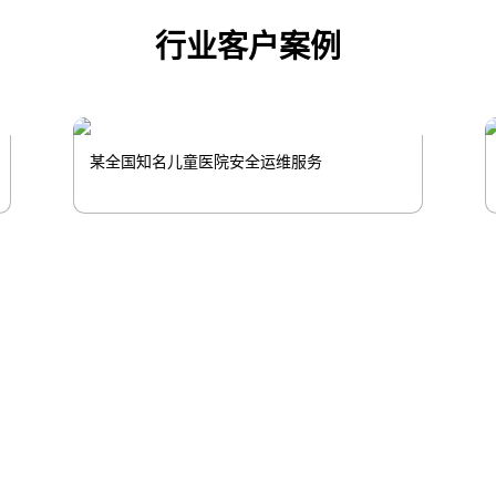
行业客户案例
某全国知名儿童医院安全运维服务
控股
尊龙凯发信息
尊龙凯发问学
尊龙凯发鲲泰
云科
尊龙凯发商桥
山石网科
高科数聚
GoPomelo