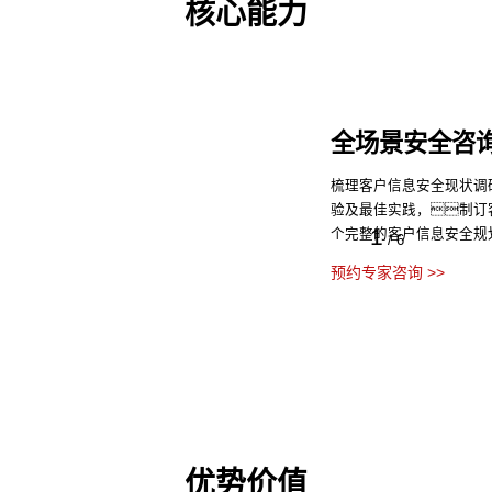
核心能力
等保咨询服务
通过专业的法律咨询解读
2
案、测试实施支持等
/
6
预约专家咨询 >>
优势价值