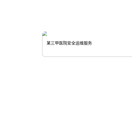
某三甲医院安全运维服务
尊龙凯发
尊龙凯发
股票代
码：000034.SZ