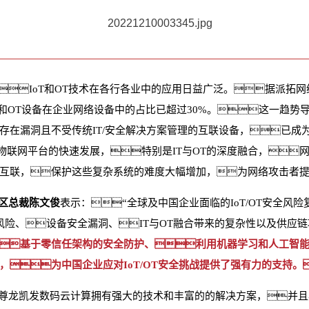
IoT和OT技术在各行各业中的应用日益广泛。据派拓
T）和OT设备在企业网络设备中的占比已超过30%。这一趋
存在漏洞且不受传统IT/安全解决方案管理的互联设备，已成
业物联网平台的快速发展，特别是IT与OT的深度融合，
互联，保护这些复杂系统的难度大幅增加，为网络攻击者
区总裁陈文俊
表示：“全球及中国企业面临的IoT/OT安全风
风险、设备安全漏洞、IT与OT融合带来的复杂性以及供应
基于零信任架构的安全防护、利用机器学习和人工智
为中国企业应对IoT/OT安全挑战提供了强有力的支持。
尊龙凯发数码云计算拥有强大的技术和丰富的的解决方案，并且