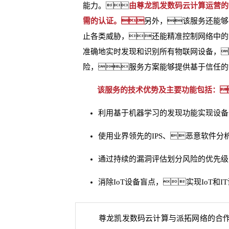
能力。
由尊龙凯发数码云计算运营的
需的认证。
另外，该服务还能够
止各类威胁，还能精准控制网络中的I
准确地实时发现和识别所有物联网设备，
险，服务方案能够提供基于信任的
该服务的技术优势及主要功能包括：
利用基于机器学习的发现功能实现设备
使用业界领先的IPS、恶意软件分
通过持续的漏洞评估划分风险的优先级
消除IoT设备盲点，实现IoT
尊龙凯发数码云计算与派拓网络的合作