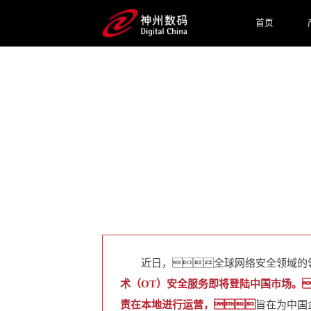
首页
2024 / 11 / 04
派拓网络 IoT/OT安全服务
近日，全球网络安全领域的
术（OT）安全服务即将登陆中国市场。
责在本地进行运营，
旨在为中国