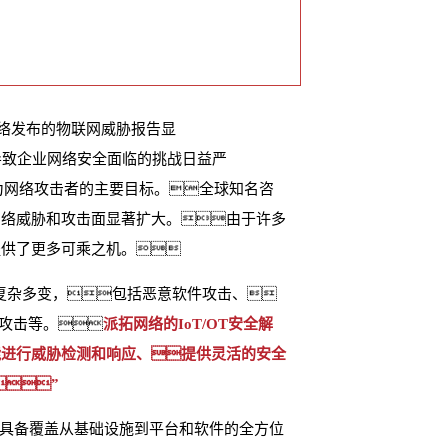
网络发布的物联网威胁报告显
势导致企业网络安全面临的挑战日益严
为网络攻击者的主要目标。全球知名咨
网络威胁和攻击面显著扩大。由于许多
提供了更多可乘之机。
险复杂多变，包括恶意软件攻击、
链攻击等。
派拓网络的IoT/OT安全解
能进行威胁检测和响应、提供灵活的安全
”
具备覆盖从基础设施到平台和软件的全方位