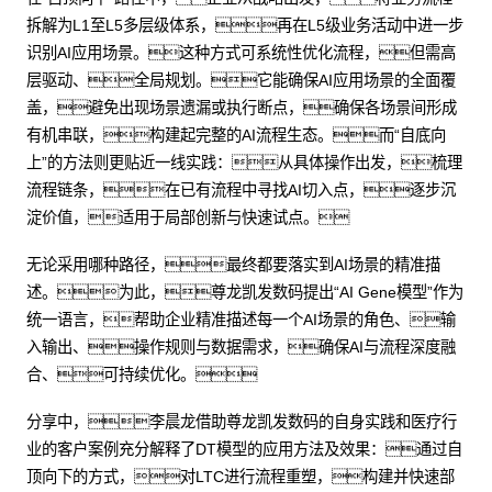
拆解为L1至L5多层级体系，再在L5级业务活动中进一步
识别AI应用场景。这种方式可系统性优化流程，但需高
层驱动、全局规划。它能确保AI应用场景的全面覆
盖，避免出现场景遗漏或执行断点，确保各场景间形成
有机串联，构建起完整的AI流程生态。而“自底向
上”的方法则更贴近一线实践：从具体操作出发，梳理
流程链条，在已有流程中寻找AI切入点，逐步沉
淀价值，适用于局部创新与快速试点。
无论采用哪种路径，最终都要落实到AI场景的精准描
述。为此，尊龙凯发数码提出“AI Gene模型”作为
统一语言，帮助企业精准描述每一个AI场景的角色、输
入输出、操作规则与数据需求，确保AI与流程深度融
合、可持续优化。
分享中，李晨龙借助尊龙凯发数码的自身实践和医疗行
业的客户案例充分解释了DT模型的应用方法及效果：通过自
顶向下的方式，对LTC进行流程重塑，构建并快速部