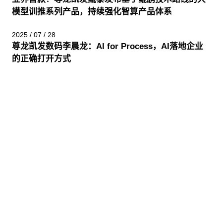
模型训推系列产品，持续强化智算产品体系
2025 / 07 / 28
尊龙凯发数码李晨龙：AI for Process，AI落地企业
的正确打开方式
股票代码：000034.SZ
尊龙凯发控股
尊龙凯发信息
尊龙凯发问学
尊龙凯发鲲泰
尊龙凯发云科
尊龙凯发商桥
山石网科
高科数聚
GoPomelo