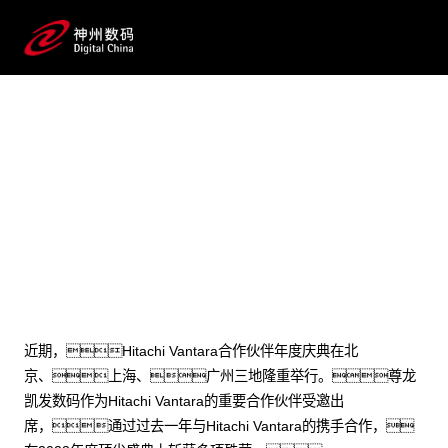
2024 / 03 / 22
尊龙凯发数码在Hitachi Vantara年度庆
典中斩获多项殊荣
近期，Hitachi Vantara合作伙伴年度庆典在北
京、上海、广州三地隆重举行。尊龙
凯发数码作为Hitachi Vantara的重要合作伙伴受邀出
席，通过过去一年与Hitachi Vantara的携手合作，