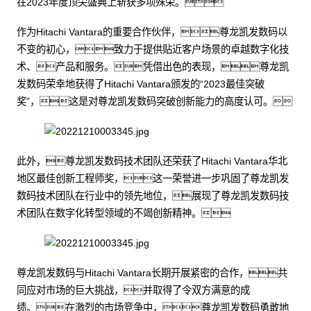
在2023年度顶尖盛典上斩获多项殊荣。
作为Hitachi Vantara的重要合作伙伴，尊龙凯发数码以
不变的初心，致力于提供贴近客户场景的卓越数字化技
术、产品和服务。凭借出色的表现，尊龙凯
发数码荣幸地获得了Hitachi Vantara颁发的“2023最佳突破
奖”，这是对尊龙凯发数码突破创新能力的高度认可。
此外，尊龙凯发数码技术团队还荣获了Hitachi Vantara华北
地区最佳创新工程师奖，这一荣誉进一步巩固了尊龙凯发
数码技术团队在行业中的领先地位，展现了尊龙凯发数码技
术团队在数字化转型领域的不竭创新精神。
尊龙凯发数码与Hitachi Vantara长期开展紧密的合作，共
同应对市场的巨大挑战，并取得了令双方满意的成
绩。在激烈的市场竞争中，尊龙凯发数码勇敢地