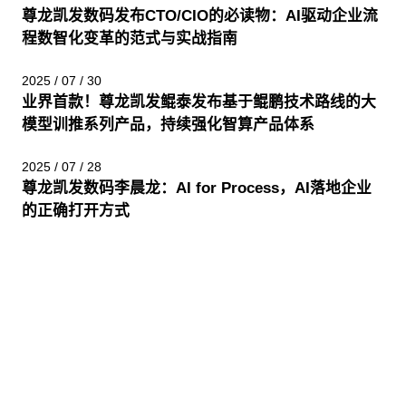
尊龙凯发数码发布CTO/CIO的必读物：AI驱动企业流
程数智化变革的范式与实战指南
2025 / 07 / 30
业界首款！尊龙凯发鲲泰发布基于鲲鹏技术路线的大
模型训推系列产品，持续强化智算产品体系
2025 / 07 / 28
尊龙凯发数码李晨龙：AI for Process，AI落地企业
的正确打开方式
股票代码：000034.SZ