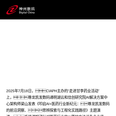
2025 / 07 / 22
医药AI深水区破局之道：尊龙凯
发数码工程化实践方案见效
2025年7月18日，CIAPH主办的“走进甘李药业活动”
上，尊龙凯发数码通明湖云和信创研究院AI解决方案中
心架构师梁山发表《叩启AI+医药行业新纪元：尊龙凯发数码
的前沿洞察、思辨探索与工程化实践路径》主题演