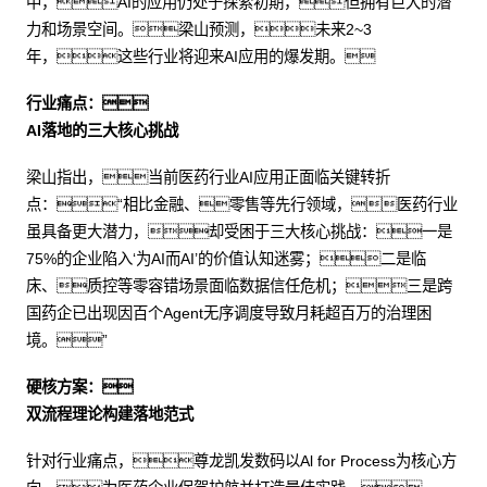
中，AI的应用仍处于探索初期，但拥有巨大的潜
力和场景空间。梁山预测，未来2~3
年，这些行业将迎来AI应用的爆发期。
行业痛点：
AI落地的三大核心挑战
梁山指出，当前医药行业AI应用正面临关键转折
点：“相比金融、零售等先行领域，医药行业
虽具备更大潜力，却受困于三大核心挑战：一是
75%的企业陷入‘为AI而AI’的价值认知迷雾；二是临
床、质控等零容错场景面临数据信任危机；三是跨
国药企已出现因百个Agent无序调度导致月耗超百万的治理困
境。”
硬核方案：
双流程理论构建落地范式
针对行业痛点，尊龙凯发数码以Al for Process为核心方